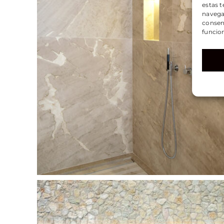
estas 
navegac
consen
funcio